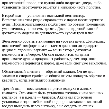
прилегающий порог, его нужно либо подрезать дверь, либо
установить переточную решетку в нижнюю часть полотна.
Второй шаг — установить вытяжной вентилятор.
Естественная тяга редко справляется с паром после горячего
душа. Производительность подбирают по объему помещения,
умноженному на восемь–десять. Для стандартной ванной
достаточно модели на девяносто–сто кубометров в час.
Желательно обратить внимание на уровень шума. Для жилых
помещений комфортным считается диапазон до тридцати
децибел. Удобный вариант — вентилятор с датчиком
влажности и таймером. Он сам включится, когда вы
принимаете душ, и продолжит работать до тех пор, пока
влажность не вернется к норме, даже если свет уже выключен.
Обязательный элемент — обратный клапан. Он не даст
запахам и спорам грибка из общей шахты попадать обратно в
квартиру, когда вентилятор выключен.
Третий шаг — восстановить приток воздуха в жилых
комнатах. Это может быть установка стеновых или оконных
клапанов, а в идеале — бризера. Активная приточная
установка создает небольшой подпор и заставляет влажный
воздух выходить через вытяжку, а не оседать на стенах.