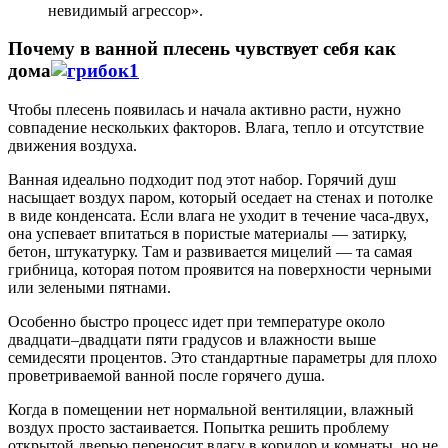
невидимый агрессор».
Почему в ванной плесень чувствует себя как
дома
Чтобы плесень появилась и начала активно расти, нужно
совпадение нескольких факторов. Влага, тепло и отсутствие
движения воздуха.
Ванная идеально подходит под этот набор. Горячий душ
насыщает воздух паром, который оседает на стенах и потолке
в виде конденсата. Если влага не уходит в течение часа‑двух,
она успевает впитаться в пористые материалы — затирку,
бетон, штукатурку. Там и развивается мицелий — та самая
грибница, которая потом проявится на поверхности черными
или зелеными пятнами.
Особенно быстро процесс идет при температуре около
двадцати–двадцати пяти градусов и влажности выше
семидесяти процентов. Это стандартные параметры для плохо
проветриваемой ванной после горячего душа.
Когда в помещении нет нормальной вентиляции, влажный
воздух просто застаивается. Попытка решить проблему
открытой дверью переносит влагу в коридор и комнаты, но не