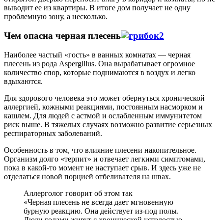
выводит ее из квартиры. В итоге дом получает не одну
проблемную зону, а несколько.
Чем опасна черная плесень
Наиболее частый «гость» в ванных комнатах — черная
плесень из рода Aspergillus. Она вырабатывает огромное
количество спор, которые поднимаются в воздух и легко
вдыхаются.
Для здорового человека это может обернуться хронической
аллергией, кожными реакциями, постоянным насморком и
кашлем. Для людей с астмой и ослабленным иммунитетом
риск выше. В тяжелых случаях возможно развитие серьезных
респираторных заболеваний.
Особенность в том, что влияние плесени накопительное.
Организм долго «терпит» и отвечает легкими симптомами,
пока в какой‑то момент не наступает срыв. И здесь уже не
отделаться новой порцией отбеливателя на швах.
Аллерголог говорит об этом так
«Черная плесень не всегда дает мгновенную
бурную реакцию. Она действует из‑под полы.
Люди годами живут с хронической усталостью,