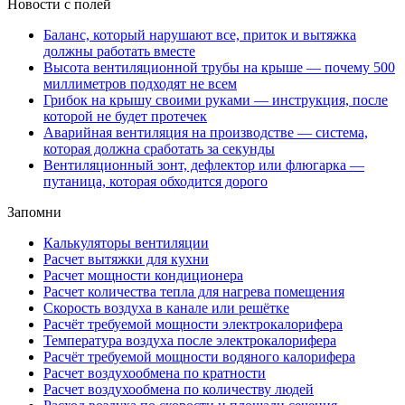
Новости с полей
Баланс, который нарушают все, приток и вытяжка
должны работать вместе
Высота вентиляционной трубы на крыше — почему 500
миллиметров подходят не всем
Грибок на крышу своими руками — инструкция, после
которой не будет протечек
Аварийная вентиляция на производстве — система,
которая должна сработать за секунды
Вентиляционный зонт, дефлектор или флюгарка —
путаница, которая обходится дорого
Запомни
Калькуляторы вентиляции
Расчет вытяжки для кухни
Расчет мощности кондиционера
Расчет количества тепла для нагрева помещения
Скорость воздуха в канале или решётке
Расчёт требуемой мощности электрокалорифера
Температура воздуха после электрокалорифера
Расчёт требуемой мощности водяного калорифера
Расчет воздухообмена по кратности
Расчет воздухообмена по количеству людей