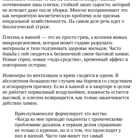
потемневшие швы плитки, стойкий запах сырости, который
не исчезает даже после уборки. Многие воспринимают это
как неприятную косметическую проблему или признак
неидеальной хозяйственности. На самом деле речь идет о
биологической угрозе.
Плесень в ванной — это не просто грязь, а колония живых
микроорганизмов, которая может годами разрушать
материалы и тихо подтачивать здоровье жильцов. Часто
борьба с ней сводится к бесконечной смене бытовой химии.
Новые спреи, новые «чудо‑средства», временный эффект и
повторение истории.
Инженеры по вентиляции и врачи сходятся в одном. В
абсолютном большинстве случаев мы боремся со следствием
и игнорируем причину. Если в ванной и в квартире в целом
не работает нормальный воздухообмен, влажность остается
высокой, и плесень возвращается, как только заканчивается
действие химии.
Врач‑пульмонолог формулирует это жестко
«Когда ко мне приходят пациенты с хроническими
проблемами дыхания, я первым делом спрашиваю
не только о курении, но и о том, что происходит у
них в ванной. Часто там живет тот самый